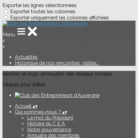
Exporter les lignes sélectionnées
Exporter toutes les colonnes
Exporter uniquement les colonnes affichées
Menu
<
>
Actualités
Historique de nos rencontres, visites...
Ajoutez un logo, un bouton, des réseaux sociaux
Cliquez pour éditer
Accueil
▴
▾
Qui sommes-nous ?
▴
▾
Le mot du Président
Histoire du C E A
Notre gouvernance
Annuaire des membres